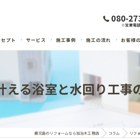
080-27
※営業電
ンセプト
サービス
施工事例
施工の流れ
お客様
叶える浴室と水回り工事
鹿児島のリフォームなら加治木工務店
コラム
リフ