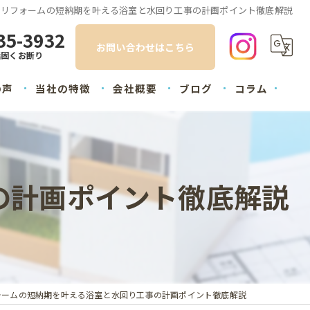
リフォームの短納期を叶える浴室と水回り工事の計画ポイント徹底解説
35-3932
お問い合わせはこちら
話固くお断り
の声
当社の特徴
会社概要
ブログ
コラム
内装
外装
の計画ポイント徹底解説
塗装
屋根
水回り
ォームの短納期を叶える浴室と水回り工事の計画ポイント徹底解説