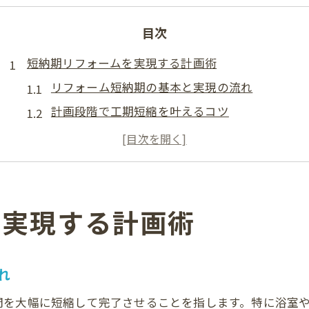
目次
短納期リフォームを実現する計画術
リフォーム短納期の基本と実現の流れ
計画段階で工期短縮を叶えるコツ
業者選びがリフォーム納期を左右する理由
短納期リフォーム成功のポイント整理
現地調査で工事日数を正確に把握しよう
浴室工事の工期を把握して後悔回避
を実現する計画術
浴室リフォームの工期目安と短縮策
工期遅延を防ぐ浴室リフォーム準備法
れ
リフォームで後悔しない工事スケジュール管理
間を大幅に短縮して完了させることを指します。特に浴室
ユニットバス選択が工期に与える影響