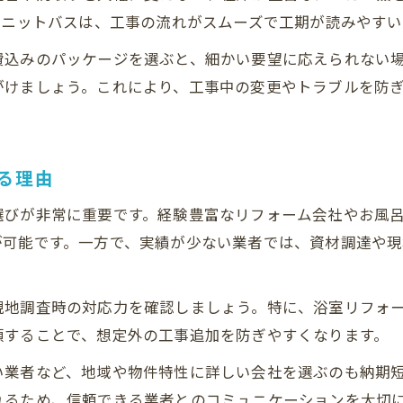
リフォームで早く引っ越すためのコツ
ユニットバスは、工事の流れがスムーズで工期が読みやす
ユニットバス工事の日数と注意点ガイド
費込みのパッケージを選ぶと、細かい要望に応えられない
ユニットバスリフォームの標準工期解説
がけましょう。これにより、工事中の変更やトラブルを防
短納期ユニットバス工事の注意ポイント
工事遅延を防ぐユニットバス選び
ユニットバス設置で失敗しない工事準備
る理由
納期が左右される設備選びの重要性
選びが非常に重要です。経験豊富なリフォーム会社やお風
短納期リフォームで快適生活を始める
が可能です。一方で、実績が少ない業者では、資材調達や
お問い合わせはこちら
お問い合わせはこちら
リフォーム後すぐ使える暮らしの始め方
短納期リフォームで後悔しないために
現地調査時の対応力を確認しましょう。特に、浴室リフォ
工期と快適さを両立するリフォーム法
頼することで、想定外の工事追加を防ぎやすくなります。
生活ストレスを減らす工事後のポイント
い業者など、地域や物件特性に詳しい会社を選ぶのも納期
短納期でも満足度が高いリフォーム実例
れるため、信頼できる業者とのコミュニケーションを大切