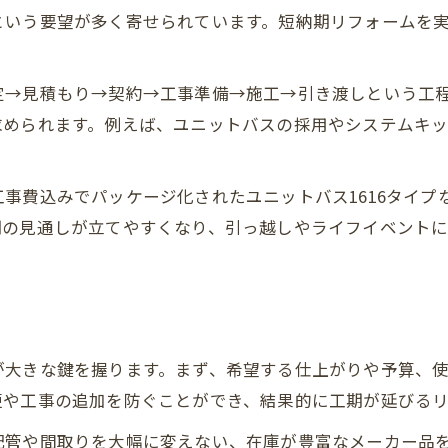
という要望が多く寄せられています。短納期リフォームを
浴室工事の短納期実現ポイントまとめ
早く使いたい水回りリフォームの極意
定→見積もり→契約→工事準備→施工→引き渡しという工
水回りリフォーム短納期の具体的な進め方
求められます。例えば、ユニットバスの採用やシステムキ
生活影響を減らすリフォーム工程の工夫
在庫状況で変わるリフォーム納期の注意点
事費込みでパッケージ化されたユニットバス1616タイプ
早く使える水回り設備の選び方とは
期の見通しが立てやすくなり、引っ越しやライフイベント
短納期でも失敗しないリフォーム段取り
リフォームを短期間で終わらせるコツ
リフォーム短納期を叶える具体的な手順
短納期工事のためのスケジュール管理術
が大きな鍵を握ります。まず、希望する仕上がりや予算、
工事中の追加費用を抑えるポイント
更や工事の追加を防ぐことができ、結果的に工期が延びる
マンションリフォームの短納期の秘訣
配管や間取りを大幅に変えない、在庫が豊富なメーカー品