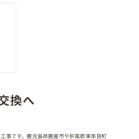
理術
交換へ
方法
な工事です。鹿児島県鹿屋市や肝属郡東串良町