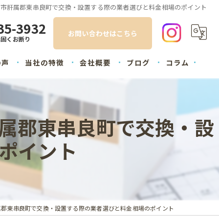
屋市肝属郡東串良町で交換・設置する際の業者選びと料金相場のポイント
35-3932
お問い合わせはこちら
話固くお断り
の声
当社の特徴
会社概要
ブログ
コラム
内装
外装
属郡東串良町で交換・設
塗装
ポイント
屋根
水回り
属郡東串良町で交換・設置する際の業者選びと料金相場のポイント