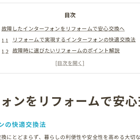
目次
故障したインターフォンをリフォームで安心交換へ
リフォームで実現するインターフォンの快適交換法
故障時に選びたいリフォームのポイント解説
家族の安心を守るリフォーム交換の基礎知識
インターフォン交換で後悔しないリフォーム手順
リフォームを活用した不安解消のインターフォン修
鹿屋市や東串良町で工事業者を選ぶポイント
フォンをリフォームで安心
リフォーム業者選びで失敗しない見極め術
信頼できるリフォーム業者の選択基準を紹介
ンの快適交換法
インターフォン工事で重要なリフォーム業者の比較
交換にとどまらず、暮らしの利便性や安全性を高める大切
地域密着型リフォーム業者のチェックポイント