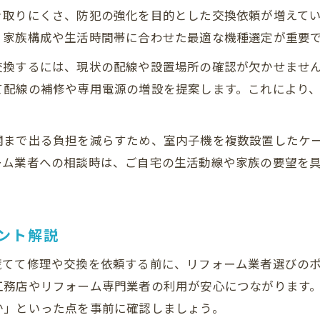
き取りにくさ、防犯の強化を目的とした交換依頼が増えて
リフォーム依頼時に確認したい業者の対応力
、家族構成や生活時間帯に合わせた最適な機種選定が重要
リフォームで得られる防犯性向上の秘訣とは
交換するには、現状の配線や設置場所の確認が欠かせませ
リフォームで実現する防犯性能アップの秘訣
て配線の補修や専用電源の増設を提案します。これにより
インターフォン更新で高める防犯性のポイント
リフォームによる防犯対策の最新トレンド
関まで出る負担を減らすため、室内子機を複数設置したケ
家族を守るためのインターフォンリフォーム術
ーム業者への相談時は、ご自宅の生活動線や家族の要望を
防犯強化を目指すリフォームの具体的な方法
見積もり比較で信頼できる業者を見極める方法
リフォーム見積もりのチェックポイントとは
ント解説
信頼性重視のリフォーム業者見極め術
慌てて修理や交換を依頼する前に、リフォーム業者選びの
見積もり比較で分かるリフォーム費用の違い
工務店やリフォーム専門業者の利用が安心につながります
リフォーム見積もりで後悔しない比較法
か」といった点を事前に確認しましょう。