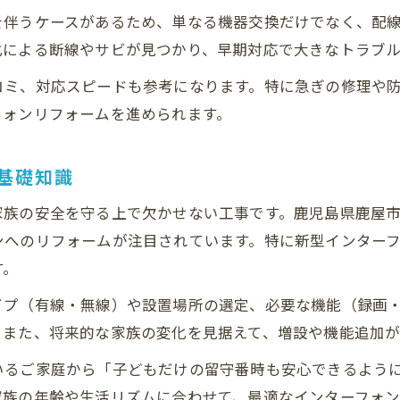
業者選びで重要なリフォーム費用項目の確認
を伴うケースがあるため、単なる機器交換だけでなく、配
インターフォン更新にかかる費用目安を徹底解説
化による断線やサビが見つかり、早期対応で大きなトラブ
リフォームで知るインターフォン費用の目安
コミ、対応スピードも参考になります。特に急ぎの修理や
相場を押さえたリフォーム費用の考え方
フォンリフォームを進められます。
インターフォンリフォームの料金内訳を解説
リフォーム費用を抑えるためのポイント集
基礎知識
費用比較で分かるリフォーム選択のポイント
家族の安全を守る上で欠かせない工事です。鹿児島県鹿屋
家族の安全を守る最適なリフォームの流れ
ンへのリフォームが注目されています。特に新型インター
お問い合わせはこちら
お問い合わせはこちら
リフォームの流れと安心インターフォン設置法
す。
家族の安全を守るリフォーム計画の作り方
イプ（有線・無線）や設置場所の選定、必要な機能（録画
インターフォンリフォーム施工の具体的プロセス
。また、将来的な家族の変化を見据えて、増設や機能追加が
リフォーム相談から工事完了までの流れ解説
いるご家庭から「子どもだけの留守番時も安心できるよう
リフォーム後のアフターサービス活用法
家族の年齢や生活リズムに合わせて、最適なインターフォ