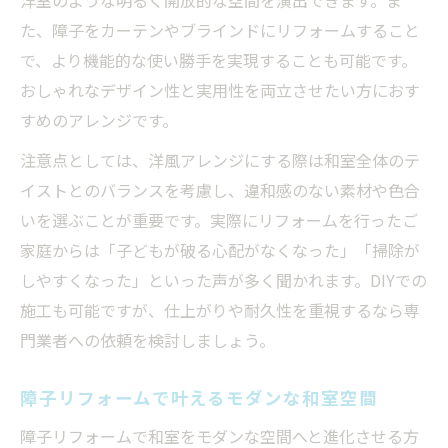
洋室のような明るく開放的な空間を演出できます。ま
障子リフォームで実現する丈夫な和室空間
た、障子をカーテンやブラインドにリフォームすること
DIYでも簡単な障子リフォームの実例紹介
で、より機能的な使い勝手を実現することも可能です。
DIYでできる障子リフォーム実践ガイド
おしゃれなデザイン性と実用性を両立させたい方におす
障子リフォームをDIYでおしゃれに仕上げる
すめのアレンジです。
自宅で簡単にできる障子リフォームのコツ
注意点としては、洋風アレンジにする際は和室全体のテ
障子リフォームDIYで節約しつつ美しく
イストとのバランスを考慮し、違和感のない素材や色合
いを選ぶことが重要です。実際にリフォームを行ったご
DIY初心者に人気の障子リフォーム方法
家庭からは「子どもが破る心配がなくなった」「掃除が
障子の代わりになる建具活用リフォーム術
しやすくなった」といった声が多く聞かれます。DIYでの
リフォームで障子の代わりに使える建具選
施工も可能ですが、仕上がりや耐久性を重視するなら専
び
門業者への依頼を検討しましょう。
障子の代わりに最適な建具リフォーム実例
リフォームで障子の代用を考えるポイント
障子リフォームで叶えるモダンな和室空間
和室リフォームで人気の障子代替建具アイ
障子リフォームで和室をモダンな空間へと進化させる方