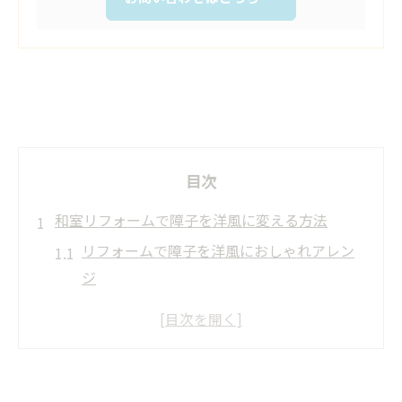
目次
和室リフォームで障子を洋風に変える方法
リフォームで障子を洋風におしゃれアレン
ジ
障子リフォームで叶えるモダンな和室空間
障子を洋風にリフォームする実用的な手順
和室リフォームで人気の障子代替アイデア
障子リフォームで洋室風インテリアを実現