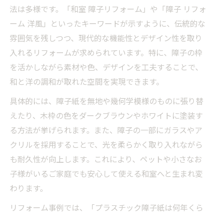
デア
法は多様です。「和室 障子リフォーム」や「障子 リフォ
障子リフォームで注目のアクリル建具活用
ーム 洋風」といったキーワードが示すように、伝統的な
術
雰囲気を残しつつ、現代的な機能性とデザイン性を取り
デザインで選ぶ障子リフォームのポイント
入れるリフォームが求められています。特に、障子の枠
リフォームで叶えるデザイン性重視の障子
を活かしながら素材や色、デザインを工夫することで、
選び
和と洋の調和が取れた空間を実現できます。
おしゃれなデザイン障子リフォームの秘訣
具体的には、障子紙を無地や幾何学模様のものに張り替
和室を彩る障子リフォームのデザイン事例
えたり、木枠の色をダークブラウンやホワイトに塗装す
リフォームで障子のデザイン性を高める方
る方法が挙げられます。また、障子の一部にガラスやア
法
クリルを採用することで、光を柔らかく取り入れながら
も耐久性が向上します。これにより、ペットや小さなお
障子リフォームで理想の和モダン空間を作
子様がいるご家庭でも安心して使える和室へと生まれ変
る
わります。
リフォーム事例では、「プラスチック障子紙は何年くら