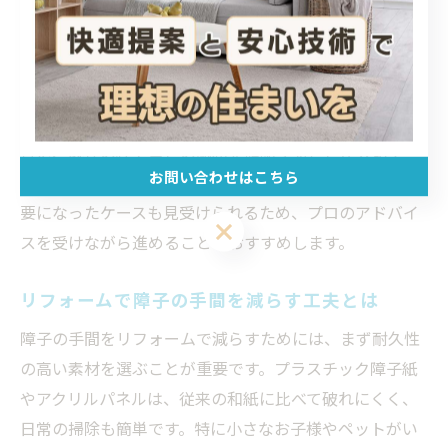
洋風パネルドア導入（洋室化リフォームにも対応）
プラスチック障子紙への張り替え（耐久性重視の場
合）
どのリフォーム方法を選ぶ場合も、施工前に現地調査を
行い、既存の枠や壁との調和を確認することが大切で
お問い合わせはこちら
す。失敗例として、サイズや仕様が合わず追加工事が必
要になったケースも見受けられるため、プロのアドバイ
お問い合わせはこちら
スを受けながら進めることをおすすめします。
リフォームで障子の手間を減らす工夫とは
障子の手間をリフォームで減らすためには、まず耐久性
の高い素材を選ぶことが重要です。プラスチック障子紙
やアクリルパネルは、従来の和紙に比べて破れにくく、
日常の掃除も簡単です。特に小さなお子様やペットがい