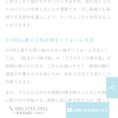
に劣化したり破れやすかったりするため、耐久性とコス
トのバランスを考えることが重要です。少し高価でも長
持ちする素材を選ぶことで、トータルコストを抑えるこ
とができます。
DIY初心者に人気の障子リフォーム方法
DIY初心者でも取り組みやすい障子リフォーム方法とし
ては、「貼るだけ障子紙」や「プラスチック障子紙」の
使用が挙げられます。これらは扱いやすく、専用の糊や
道具が不要なものも多いため、初めての方でも安心して
作業できます。
また、アクリルパネルや既製の障子枠セットなども簡単
に取り付け可能です。実際に初心者の方からは「思った
よりも短時間で仕上がった」「家族で楽しく作業でき
080-2735-3932
お問い合わせはこちら
※営業電話固くお断り
た」といった感想が寄せられています。特に小さなお子