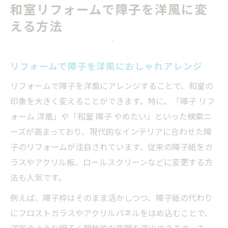
和室リフォームで障子を洋風に変
障子をやめたい方必見のリフォーム選択肢
える方法
障子をやめたい時のリフォーム最新事情
リフォームで障子の代わりになる建具活用
リフォームで障子を洋風におしゃれアレンジ
術
和室リフォームで障子を撤去するメリット
リフォームで障子を洋風にアレンジすることで、和室の
障子をやめたい方へおすすめリフォーム案
印象を大きく変えることができます。特に、「障子 リフ
ォーム 洋風」や「和室 障子 やめたい」といった検索ニ
リフォームで障子の手間を減らす工夫とは
ーズが高まっており、現代的なインテリアに合わせた障
リフォームによる障子の耐久性アップ術
子のリフォームが注目されています。従来の障子紙をガ
リフォームで障子の耐久性を高める工夫
ラスやアクリル板、ロールスクリーンなどに変更する方
障子リフォームで長持ち素材を選ぶコツ
法も人気です。
耐久性重視のリフォーム術で障子を刷新
例えば、障子枠はそのまま活かしつつ、障子紙の代わり
リフォームで障子の張替え頻度を減らす方
にフロストガラスやアクリルパネルをはめ込むことで、
法