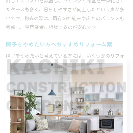
外してガラス戸を設置し、リビングと和室を一体化させ
たケースも多く、暮らしやすさが向上したという声が多
いです。撤去の際は、既存の枠組みや床とのバランスも
考慮し、専門業者に相談するのが安心です。
障子をやめたい方へおすすめリフォーム案
障子をやめたいと考えている方には、いくつかのリフォ
ーム案があります。代表的なのは、アクリル板や強化ガ
ラスを用いた引き戸への交換です。これにより、破損や
汚れの心配が減り、現代的なおしゃれさもプラスされま
す。また、和紙調の樹脂パネルを使えば、和の風情を残
しつつ耐久性も確保できます。
具体的なリフォーム案
アクリル・ガラス戸へ交換（採光性・デザイン性アッ
プ）